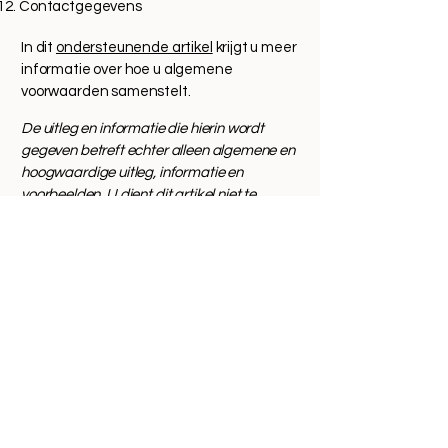
Contactgegevens
In dit
ondersteunende artikel
krijgt u meer
informatie over hoe u algemene
voorwaarden samenstelt.
De uitleg en informatie die hierin wordt
gegeven betreft echter alleen algemene en
hoogwaardige uitleg, informatie en
voorbeelden. U dient dit artikel niet te
interpreteren als juridisch advies of als
aanbevelingen omtrent hetgeen u
daadwerkelijk zou moeten doen. We raden
u aan juridisch advies in te winnen voor het
verkrijgen van inzicht en om u te helpen bij
het opstellen van uw voorwaarden.