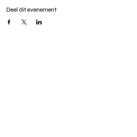
Deel dit evenement
Leiden, Nederland
eventsbysence@gmail.com
Privacy policy